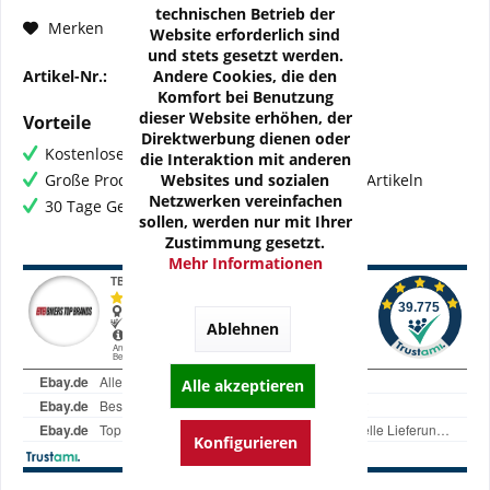
technischen Betrieb der
Fragen zum Artikel?
Merken
Website erforderlich sind
und stets gesetzt werden.
Andere Cookies, die den
Artikel-Nr.:
AT-RC62-KH06
Komfort bei Benutzung
dieser Website erhöhen, der
Vorteile
Direktwerbung dienen oder
Kostenloser Versand ab € 60,- Bestellwert
die Interaktion mit anderen
Websites und sozialen
Große Produktauswahl mit mehr als 80.000 Artikeln
Netzwerken vereinfachen
30 Tage Geld-Zurück-Garantie
sollen, werden nur mit Ihrer
Zustimmung gesetzt.
Mehr Informationen
Ablehnen
Alle akzeptieren
Konfigurieren