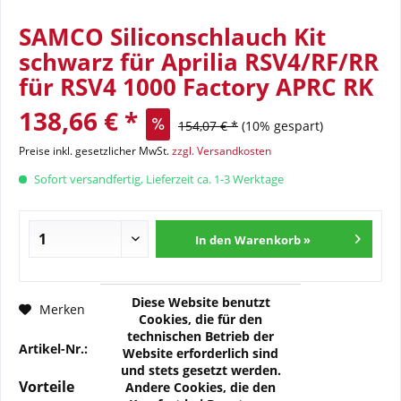
SAMCO Siliconschlauch Kit
schwarz für Aprilia RSV4/RF/RR
für RSV4 1000 Factory APRC RK
138,66 € *
154,07 € *
(10% gespart)
Preise inkl. gesetzlicher MwSt.
zzgl. Versandkosten
Sofort versandfertig, Lieferzeit ca. 1-3 Werktage
In den Warenkorb »
Diese Website benutzt
Fragen zum Artikel?
Merken
Cookies, die für den
technischen Betrieb der
Artikel-Nr.:
17-SAP115-006
Website erforderlich sind
und stets gesetzt werden.
Vorteile
Andere Cookies, die den