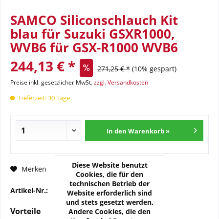
SAMCO Siliconschlauch Kit
blau für Suzuki GSXR1000,
WVB6 für GSX-R1000 WVB6
244,13 € *
271,25 € *
(10% gespart)
Preise inkl. gesetzlicher MwSt.
zzgl. Versandkosten
Lieferzeit: 30 Tage
In den Warenkorb »
Diese Website benutzt
Fragen zum Artikel?
Merken
Cookies, die für den
technischen Betrieb der
Artikel-Nr.:
17-SSU075-000
Website erforderlich sind
und stets gesetzt werden.
Vorteile
Andere Cookies, die den