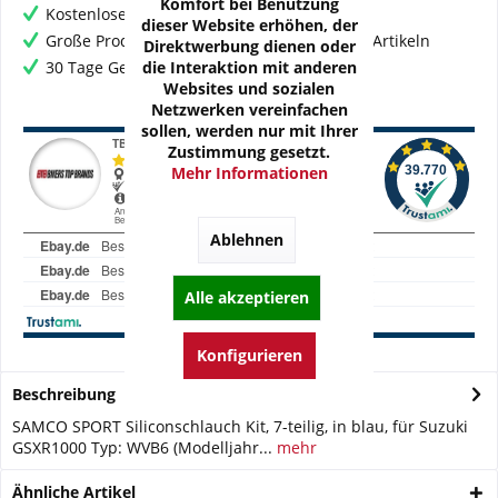
Komfort bei Benutzung
Kostenloser Versand ab € 60,- Bestellwert
dieser Website erhöhen, der
Große Produktauswahl mit mehr als 80.000 Artikeln
Direktwerbung dienen oder
die Interaktion mit anderen
30 Tage Geld-Zurück-Garantie
Websites und sozialen
Netzwerken vereinfachen
sollen, werden nur mit Ihrer
Zustimmung gesetzt.
Mehr Informationen
Ablehnen
Alle akzeptieren
Konfigurieren
Beschreibung
SAMCO SPORT Siliconschlauch Kit, 7-teilig, in blau, für Suzuki
GSXR1000 Typ: WVB6 (Modelljahr...
mehr
Ähnliche Artikel