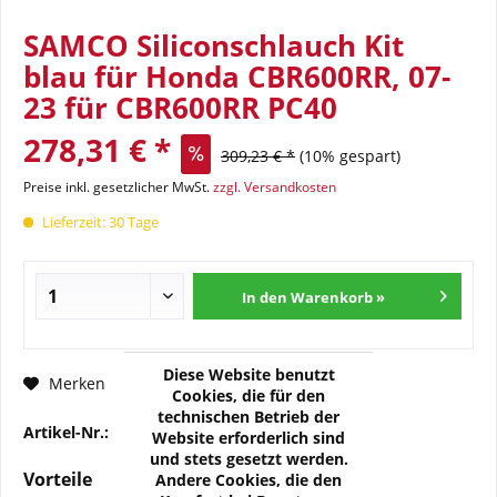
SAMCO Siliconschlauch Kit
blau für Honda CBR600RR, 07-
23 für CBR600RR PC40
278,31 € *
309,23 € *
(10% gespart)
Preise inkl. gesetzlicher MwSt.
zzgl. Versandkosten
Lieferzeit: 30 Tage
In den Warenkorb »
Diese Website benutzt
Fragen zum Artikel?
Merken
Cookies, die für den
technischen Betrieb der
Artikel-Nr.:
17-SHO345-000
Website erforderlich sind
und stets gesetzt werden.
Vorteile
Andere Cookies, die den