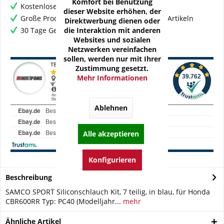
Komfort bei Benutzung
Kostenloser Versand ab € 60,- Bestellwert
dieser Website erhöhen, der
Große Produktauswahl mit mehr als 80.000 Artikeln
Direktwerbung dienen oder
die Interaktion mit anderen
30 Tage Geld-Zurück-Garantie
Websites und sozialen
Netzwerken vereinfachen
sollen, werden nur mit Ihrer
Zustimmung gesetzt.
Mehr Informationen
Ablehnen
Alle akzeptieren
Konfigurieren
Beschreibung
SAMCO SPORT Siliconschlauch Kit, 7 teilig, in blau, für Honda
CBR600RR Typ: PC40 (Modelljahr...
mehr
Ähnliche Artikel