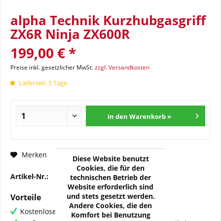
alpha Technik Kurzhubgasgriff
ZX6R Ninja ZX600R
199,00 € *
Preise inkl. gesetzlicher MwSt.
zzgl. Versandkosten
Lieferzeit: 5 Tage
In den Warenkorb »
Fragen zum Artikel?
Merken
Diese Website benutzt
Cookies, die für den
Artikel-Nr.:
RM-QT1-ZX600R-S
technischen Betrieb der
Website erforderlich sind
und stets gesetzt werden.
Vorteile
Andere Cookies, die den
Kostenloser Versand ab € 60,- Bestellwert
Komfort bei Benutzung