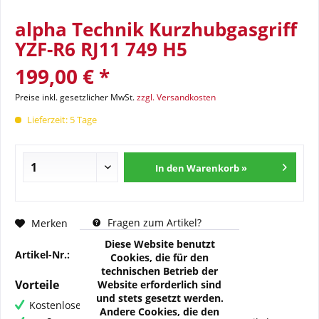
alpha Technik Kurzhubgasgriff
YZF-R6 RJ11 749 H5
199,00 € *
Preise inkl. gesetzlicher MwSt.
zzgl. Versandkosten
Lieferzeit: 5 Tage
In den Warenkorb »
Fragen zum Artikel?
Merken
Diese Website benutzt
Artikel-Nr.:
RM-QT1-RJ15-B
Cookies, die für den
technischen Betrieb der
Vorteile
Website erforderlich sind
und stets gesetzt werden.
Kostenloser Versand ab € 60,- Bestellwert
Andere Cookies, die den