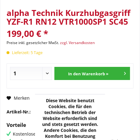
alpha Technik Kurzhubgasgriff
YZF-R1 RN12 VTR1000SP1 SC45
199,00 € *
Preise inkl. gesetzlicher MwSt.
zzgl. Versandkosten
Lieferzeit: 5 Tage
In den Warenkorb »
Fragen zum Artikel?
Merken
Diese Website benutzt
Cookies, die für den
Artikel-Nr.:
RM-QT1-SC45-B
technischen Betrieb der
Website erforderlich sind
und stets gesetzt werden.
Vorteile
Andere Cookies, die den
Kostenloser Versand ab € 60,- Bestellwert
Komfort bei Benutzung