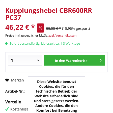
Kupplungshebel CBR600RR
PC37
46,22 € *
55,00 € *
(15,96% gespart)
Preise inkl. gesetzlicher MwSt.
zzgl. Versandkosten
Sofort versandfertig, Lieferzeit ca. 1-3 Werktage
In den Warenkorb »
Fragen zum Artikel?
Merken
Diese Website benutzt
Cookies, die für den
technischen Betrieb der
Artikel-Nr.:
32-310-705
Website erforderlich sind
und stets gesetzt werden.
Vorteile
Andere Cookies, die den
Kostenloser Versand ab € 60,- Bestellwert
Komfort bei Benutzung