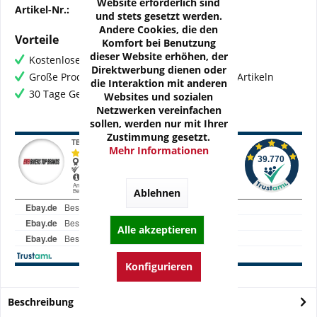
Website erforderlich sind
Artikel-Nr.:
32-311-415
und stets gesetzt werden.
Andere Cookies, die den
Vorteile
Komfort bei Benutzung
dieser Website erhöhen, der
Kostenloser Versand ab € 60,- Bestellwert
Direktwerbung dienen oder
Große Produktauswahl mit mehr als 80.000 Artikeln
die Interaktion mit anderen
30 Tage Geld-Zurück-Garantie
Websites und sozialen
Netzwerken vereinfachen
sollen, werden nur mit Ihrer
Zustimmung gesetzt.
Mehr Informationen
Ablehnen
Alle akzeptieren
Konfigurieren
Beschreibung