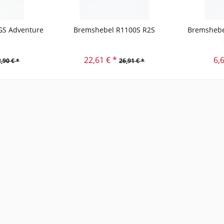
GS Adventure
Bremshebel R1100S R2S
Bremshebe
22,61 € *
6,
,90 € *
26,91 € *