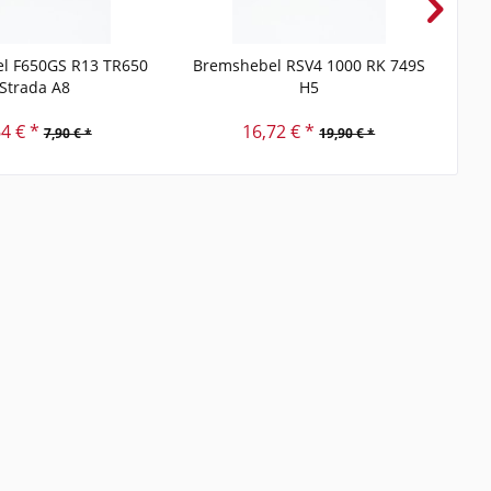
l F650GS R13 TR650
Bremshebel RSV4 1000 RK 749S
Strada A8
H5
64 € *
16,72 € *
7,90 € *
19,90 € *