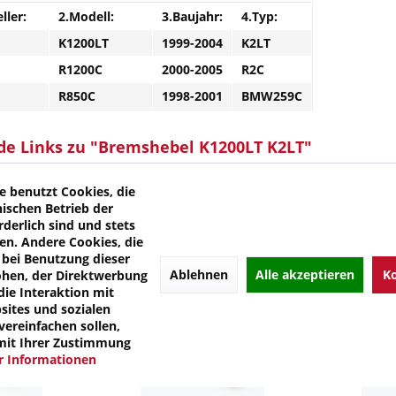
ller:
2.Modell:
3.Baujahr:
4.Typ:
K1200LT
1999-2004
K2LT
R1200C
2000-2005
R2C
R850C
1998-2001
BMW259C
de Links zu "Bremshebel K1200LT K2LT"
kel?
l von Emgo
e benutzt Cookies, die
nischen Betrieb der
rderlich sind und stets
en. Andere Cookies, die
bei Benutzung dieser
Ablehnen
Alle akzeptieren
Ko
öhen, der Direktwerbung
die Interaktion mit
ites und sozialen
ereinfachen sollen,
mit Ihrer Zustimmung
 Informationen