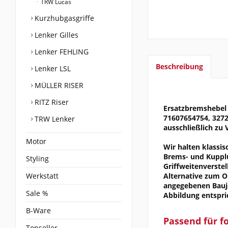
TRW Lucas
Kurzhubgasgriffe
Lenker Gilles
Lenker FEHLING
Beschreibung
Lenker LSL
MÜLLER RISER
RITZ Riser
Ersatzbremshebel
71607654754, 3272
TRW Lenker
ausschließlich zu
Motor
Wir halten klassi
Brems- und Kupplu
Styling
Griffweitenverste
Werkstatt
Alternative zum O
angegebenen Bauja
Sale %
Abbildung entspri
B-Ware
Passend für f
Topseller