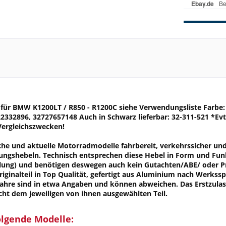
 für BMW K1200LT / R850 - R1200C siehe Verwendungsliste Farb
2332896, 32727657148 Auch in Schwarz lieferbar: 32-311-521 *Ev
 Vergleichszwecken!
sche und aktuelle Motorradmodelle fahrbereit, verkehrssicher un
ngshebeln. Technisch entsprechen diese Hebel in Form und Funk
llung) und benötigen deswegen auch kein Gutachten/ABE/ oder Prü
riginalteil in Top Qualität, gefertigt aus Aluminium nach Werks
hre sind in etwa Angaben und können abweichen. Das Erstzulas
cht dem jeweiligen von ihnen ausgewählten Teil.
olgende Modelle: