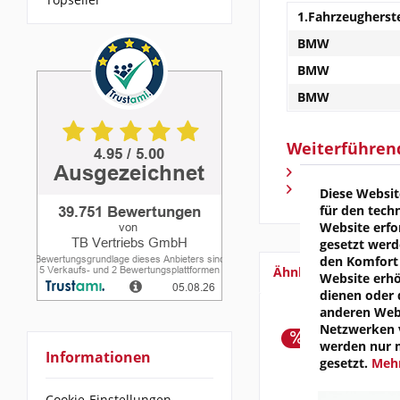
1.Fahrzeugherste
BMW
BMW
BMW
Weiterführen
Fragen zum Arti
Weitere Artike
Diese Websit
für den tech
Website erfo
gesetzt werd
den Komfort 
Ähnliche Artikel
Website erh
dienen oder 
anderen Webs
Netzwerken v
werden nur 
Informationen
gesetzt.
Mehr
Cookie-Einstellungen