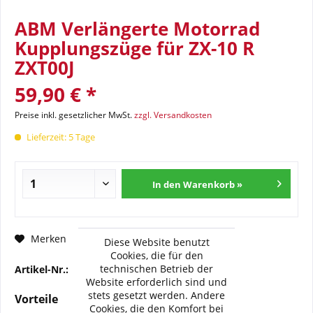
ABM Verlängerte Motorrad
Kupplungszüge für ZX-10 R
ZXT00J
59,90 € *
Preise inkl. gesetzlicher MwSt.
zzgl. Versandkosten
Lieferzeit: 5 Tage
In den Warenkorb »
Fragen zum Artikel?
Merken
Diese Website benutzt
Cookies, die für den
technischen Betrieb der
Artikel-Nr.:
100560-F15
Website erforderlich sind und
stets gesetzt werden. Andere
Vorteile
Cookies, die den Komfort bei