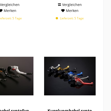
Vergleichen
Vergleichen
999
Merken
Merken
999 R
eferzeit: 5 Tage
Lieferzeit: 5 Tage
999 S
1000 DS
1000 S
1000 SF
1000 SS
1000 ST
1098
1098 R
1098 S
1125 CR
1125 R
1190 RS
1190 SX
1198
1198 R
ebel syntoEvo
Kupplungshebel synto