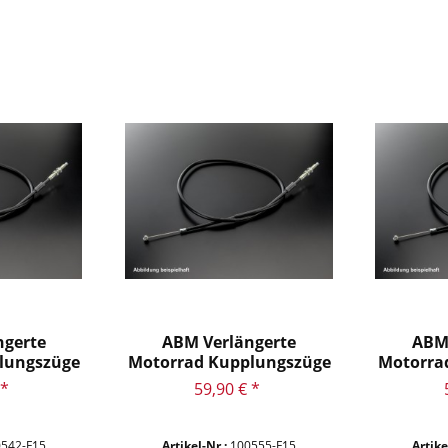
ngerte
ABM Verlängerte
ABM
lungszüge
Motorrad Kupplungszüge
Motorra
für CBR...
 *
59,90 € *
542-F15
Artikel-Nr.:
100555-F15
Artike