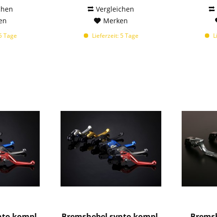
chen
Vergleichen
en
Merken
 5 Tage
Lieferzeit: 5 Tage
Li
nto kompl.
Bremshebel synto kompl.
Bremsh