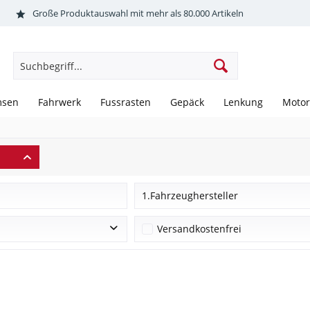
Große Produktauswahl mit mehr als 80.000 Artikeln
msen
Fahrwerk
Fussrasten
Gepäck
Lenkung
Motor
1.Fahrzeughersteller
Aprilia
Versandkostenfrei
BENELLI
BIMOTA
BMW
BUELL