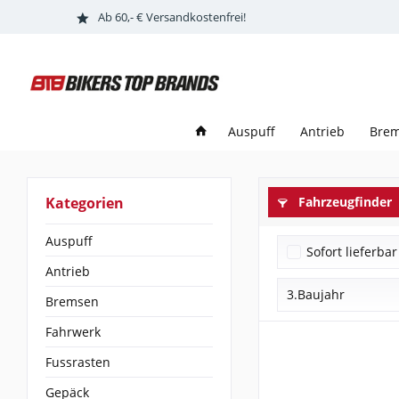
Ab 60,- € Versandkostenfrei!
Auspuff
Antrieb
Bre
Kategorien
Fahrzeugfinder
Auspuff
Sofort lieferbar
Antrieb
3.Baujahr
Bremsen
Fahrwerk
0 - 2018
0-
Fussrasten
0-2011
Gepäck