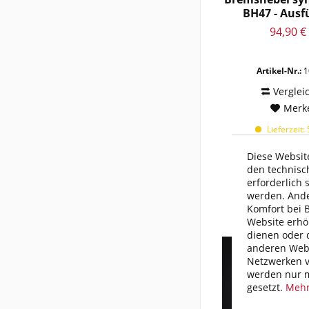
1988-1993
BH47 - Aus
Hebel.
1988-1995
94,90 €
1988-1997
1989 - 1990
Artikel-Nr.:
1
1989 - 1991
Verglei
1989 - 1992
Merk
1989 - 1993
Lieferzeit:
1989 - 1996
1989 - 1998
Diese Website
den technisc
1989 - 2001
erforderlich 
1989 - 2004
werden. Ande
1989 - 2018
Komfort bei 
Website erhö
1989-
dienen oder d
1989-1990
anderen Webs
1989-1991
Netzwerken v
werden nur m
1989-1992
gesetzt.
Mehr
1990 - 1992