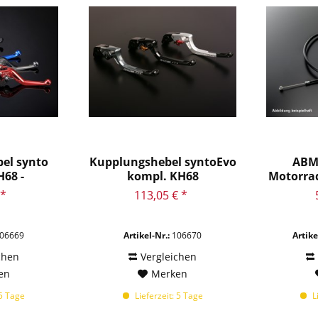
el synto
Kupplungshebel syntoEvo
ABM
68 -
kompl. KH68
Motorra
g...
 *
113,05 € *
06669
Artikel-Nr.:
106670
Artike
chen
Vergleichen
en
Merken
 5 Tage
Lieferzeit: 5 Tage
Li