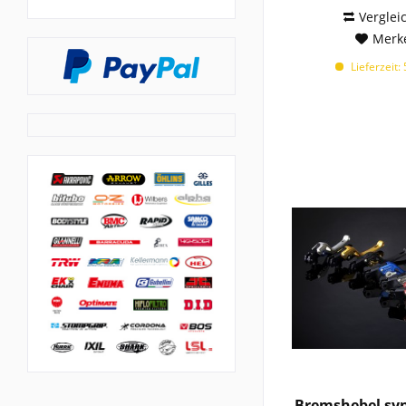
Verglei
1987 - 2013
Merk
1987 - 2018
1987-1988
Lieferzeit:
1987-1997
1988 - 1989
1988 - 1990
1988 - 1992
1988 - 1993
1988 - 1995
1988 - 2000
1988 - 2002
1988 - 2003
1988 - 2018
1988-1989
1988-1990
1988-1991
1988-1992
Bremshebel sy