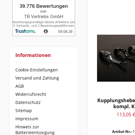
1984-1986
1984-1987
1985 - 1988
1985 - 1996
1985-1988
1985-1991
1986 - 1987
Informationen
1986 - 1989
1986 - 1990
Cookie-Einstellungen
1986 - 1995
Versand und Zahlung
1986-1987
AGB
1986-1989
Widerrufsrecht
1986-1990
Kupplungshebe
1986-1995
Datenschutz
kompl. 
1987 - 1988
Sitemap
113,05 €
1987 - 1990
Impressum
1987 - 1992
Hinweis zur
Artikel-Nr.:
1
Batterieentsorgung
1987 - 1997