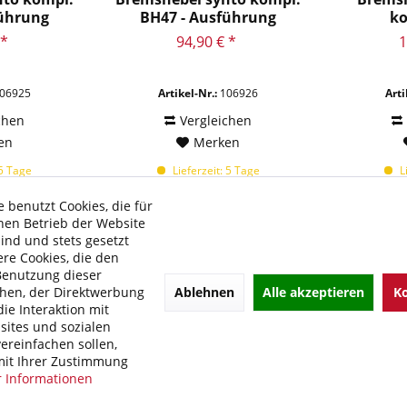
führung
BH47 - Ausführung
ko
..
Hebel...
 *
94,90 € *
1
06925
Artikel-Nr.:
106926
Arti
chen
Vergleichen
en
Merken
 5 Tage
Lieferzeit: 5 Tage
Li
 benutzt Cookies, die für
hen Betrieb der Website
sind und stets gesetzt
re Cookies, die den
Benutzung dieser
Ablehnen
Alle akzeptieren
Ko
hen, der Direktwerbung
ie Interaktion mit
ites und sozialen
ereinfachen sollen,
it Ihrer Zustimmung
 Informationen