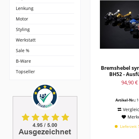
1978-1981
Lenkung
1980 - 1981
1981-1987
Motor
1983 -
Styling
1983 - 1985
Werkstatt
1983 - 1988
Sale %
1983 - 1989
1983 - 1996
B-Ware
1983 - 1997
Bremshebel sy
Topseller
BH52 - Aus
1983 - 2018
Hebel.
94,90 €
1983-
1983-1985
1983-1988
Artikel-Nr.:
1
1983-1989
Verglei
1984 - 1986
Merk
1984 - 1987
Lieferzeit:
1984 - 1991