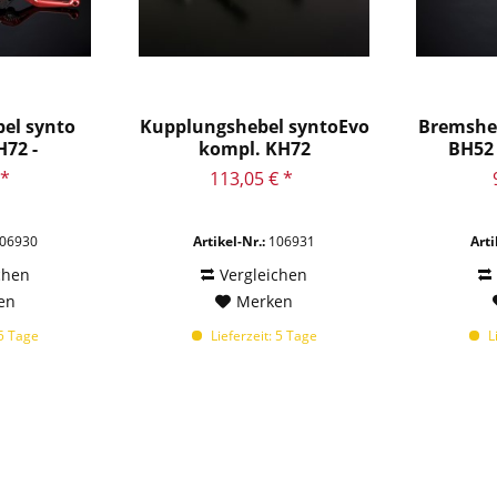
el synto
Kupplungshebel syntoEvo
Bremshe
72 -
kompl. KH72
BH52
g...
 *
113,05 € *
06930
Artikel-Nr.:
106931
Arti
chen
Vergleichen
en
Merken
 5 Tage
Lieferzeit: 5 Tage
Li