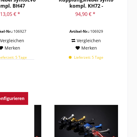
mpl. BH47
kompl. KH72 -
1198 S
Ausführung...
1199 Panigale S
13,05 € *
94,90 € *
1200 Scrambler
1200 Sport
kel-Nr.:
106927
Artikel-Nr.:
106929
1290 Super Duke GT
Vergleichen
Vergleichen
1290 SUPER DUKE R
Merken
Merken
1299 Panigale
eferzeit: 5 Tage
Lieferzeit: 5 Tage
1299 Panigale S
B-King
B-King ABS
Bellagio 950
BLACK MAGIC
nfigurieren
BN 302
BN 600 GT
BN 600 R
Bonneville
Bonneville America