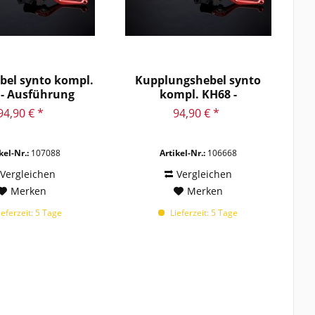
Bonneville Bobber
Bonneville Bobber Black
Bonneville T100
Bonneville T100 Black
bel synto kompl.
Kupplungshebel synto
Bonneville T120
 - Ausführung
kompl. KH68 -
Bonneville T120 Black
Hebel...
Ausführung...
94,90 € *
94,90 € *
Breva 850
Breva V 750 i.e.
kel-Nr.:
107088
Artikel-Nr.:
106668
Breva V 1100
Brutale 675
Vergleichen
Vergleichen
Merken
Merken
Brutale 800
BRUTALE 800 Dragster
eferzeit: 5 Tage
Lieferzeit: 5 Tage
Brutale 800 RR
Brutale 910
Brutale 989 R
Brutale 990 R
Brutale 1078 R