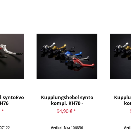
VOXAN
Yamaha
l syntoEvo
Kupplungshebel synto
Kupplu
KH76
kompl. KH70 -
ko
Ausführung...
Au
 *
94,90 € *
07122
Artikel-Nr.:
106856
Arti