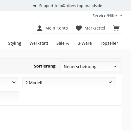
Support: info@bikers-top-brands.de
Service/Hilfe
Mein Konto
Merkzettel
Styling
Werkstatt
Sale %
B-Ware
Topseller
Sortierung:
2.Modell
9-1/2
400 SS
600 SS
620 DS
650 Raptor