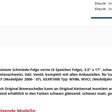
nium Schmiede-Felge vorne (6 Speichen Felge), 3,5" x 17", schwa
keitsnachweis), inkl. Ventil, komplett mit allen Anbauteilen, für
 (Modelljahr 2006-´07), GSXR1000 Typ: WVB6, WVCL (Modelljahr
t Original Bremsscheibe kann an Original-Kettenrad montiert we
 sind erhältlich in den Farben schwarz glänzend, schwarz matt, 
olgende Modelle: