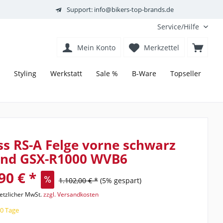
Support: info@bikers-top-brands.de
Service/Hilfe
Mein Konto
Merkzettel
Styling
Werkstatt
Sale %
B-Ware
Topseller
s RS-A Felge vorne schwarz
end GSX-R1000 WVB6
90 € *
1.102,00 € *
(5% gespart)
setzlicher MwSt.
zzgl. Versandkosten
40 Tage