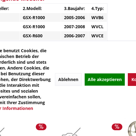
ller:
2.Modell:
3.Baujahr:
4.Typ:
GSX-R1000
2005-2006
WVB6
GSX-R1000
2007-2008
WVCL
GSX-R600
2006-2007
WVCE
GSX-R750
2006-2007
WVCF
e benutzt Cookies, die
nischen Betrieb der
e Links zu "OZ Gass RS-A Felge vorne schwarz g
rderlich sind und stets
en. Andere Cookies, die
kel?
bei Benutzung dieser
 von OZ
Ablehnen
Alle akzeptieren
Ko
öhen, der Direktwerbung
die Interaktion mit
ites und sozialen
ereinfachen sollen,
mit Ihrer Zustimmung
 Informationen