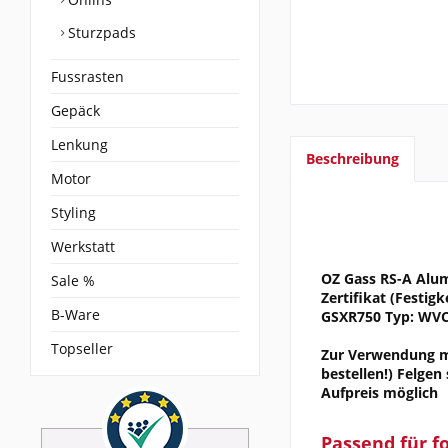
Sturzpads
Fussrasten
Gepäck
Lenkung
Beschreibung
Motor
Styling
Werkstatt
OZ Gass RS-A Alumi
Sale %
Zertifikat (Festig
B-Ware
GSXR750 Typ: WVCF
Topseller
Zur Verwendung mi
bestellen!) Felgen
Aufpreis möglich
Passend für f