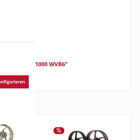
länzend GSX-R1000 WVB6"
nfigurieren