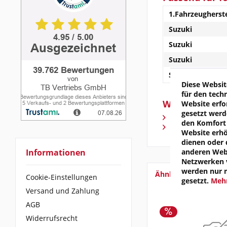
1.Fahrzeugherste
Suzuki
Suzuki
Suzuki
Suzuki
Diese Websit
für den tech
Weiterführend
Website erfo
gesetzt werd
Fragen zum Arti
den Komfort 
Weitere Artikel
Website erh
dienen oder 
anderen Webs
Informationen
Netzwerken v
werden nur 
Ähnliche Artikel
Cookie-Einstellungen
gesetzt.
Mehr
Versand und Zahlung
AGB
Widerrufsrecht