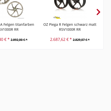
A Felgen titanfarben
OZ Piega R Felgen schwarz matt
O
SV1000R RR
RSV1000R RR
40 € *
2.687,62 € *
2.892,00 € *
2.829,07 € *