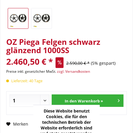
OZ Piega Felgen schwarz
glänzend 1000SS
2.460,50 € *
2.590,00 € *
(5% gespart)
Preise inkl. gesetzlicher MwSt.
zzgl. Versandkosten
Lieferzeit: 40 Tage
In den Warenkorb »
Diese Website benutzt
Cookies, die für den
technischen Betrieb der
Fragen zum Artikel?
Merken
Website erforderlich sind