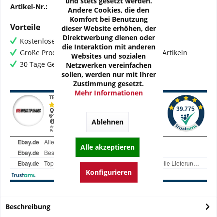
und stets gesetzt werden.
Artikel-Nr.:
OZ-DUC02-01N
Andere Cookies, die den
Komfort bei Benutzung
Vorteile
dieser Website erhöhen, der
Direktwerbung dienen oder
Kostenloser Versand ab € 60,- Bestellwert
die Interaktion mit anderen
Große Produktauswahl mit mehr als 80.000 Artikeln
Websites und sozialen
30 Tage Geld-Zurück-Garantie
Netzwerken vereinfachen
sollen, werden nur mit Ihrer
Zustimmung gesetzt.
Mehr Informationen
Ablehnen
Alle akzeptieren
Konfigurieren
Beschreibung