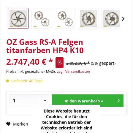
OZ Gass RS-A Felgen
titanfarben HP4 K10
2.747,40 € *
2.892,00 € *
(5% gespart)
Preise inkl. gesetzlicher MwSt.
zzgl. Versandkosten
Lieferzeit: 40 Tage
In den Warenkorb »
Diese Website benutzt
Cookies, die für den
technischen Betrieb der
Fragen zum Artikel?
Merken
Website erforderlich sind