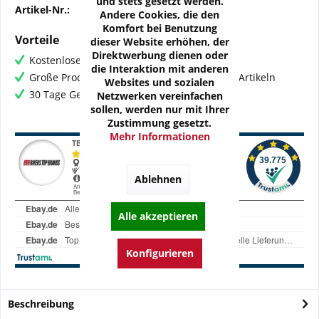
und stets gesetzt werden.
Artikel-Nr.:
OZ-H-BMW02-01T
Andere Cookies, die den
Komfort bei Benutzung
Vorteile
dieser Website erhöhen, der
Direktwerbung dienen oder
Kostenloser Versand ab € 60,- Bestellwert
die Interaktion mit anderen
Große Produktauswahl mit mehr als 80.000 Artikeln
Websites und sozialen
30 Tage Geld-Zurück-Garantie
Netzwerken vereinfachen
sollen, werden nur mit Ihrer
Zustimmung gesetzt.
Mehr Informationen
Ablehnen
Alle akzeptieren
Konfigurieren
Beschreibung