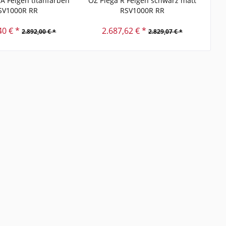
A Felgen titanfarben
OZ Piega R Felgen schwarz matt
O
SV1000R RR
RSV1000R RR
40 € *
2.687,62 € *
2.892,00 € *
2.829,07 € *