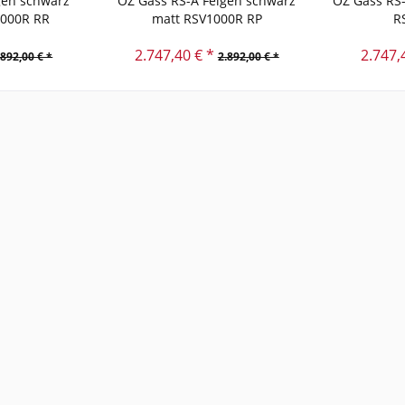
gen schwarz
OZ Gass RS-A Felgen schwarz
OZ Gass RS-
1000R RR
matt RSV1000R RP
R
2.747,40 € *
2.747,
.892,00 € *
2.892,00 € *