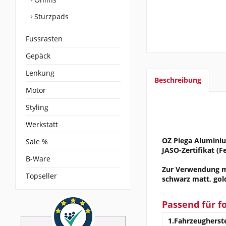
Sturzpads
Fussrasten
Gepäck
Lenkung
Beschreibung
Motor
Styling
Werkstatt
OZ Piega Aluminium
Sale %
JASO-Zertifikat (
B-Ware
Zur Verwendung mit
Topseller
schwarz matt, gol
Passend für f
1.Fahrzeugherste