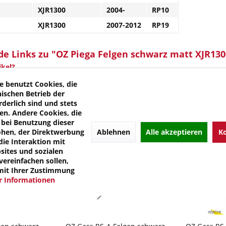
XJR1300
2004-
RP10
XJR1300
2007-2012
RP19
e Links zu "OZ Piega Felgen schwarz matt XJR130
kel?
 von OZ
e benutzt Cookies, die
nischen Betrieb der
rderlich sind und stets
en. Andere Cookies, die
bei Benutzung dieser
Ablehnen
Alle akzeptieren
Ko
öhen, der Direktwerbung
die Interaktion mit
ites und sozialen
ereinfachen sollen,
mit Ihrer Zustimmung
 Informationen