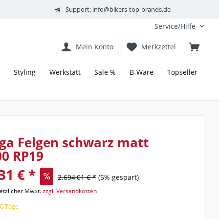
Support: info@bikers-top-brands.de
Service/Hilfe
Mein Konto
Merkzettel
Styling
Werkstatt
Sale %
B-Ware
Topseller
ga Felgen schwarz matt
00 RP19
31 € *
2.694,01 € *
(5% gespart)
setzlicher MwSt.
zzgl. Versandkosten
40 Tage