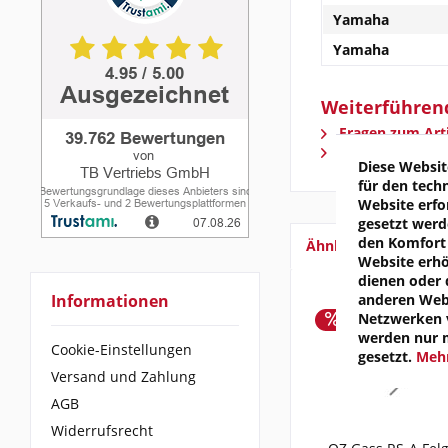
Yamaha
Yamaha
Weiterführend
Fragen zum Arti
Weitere Artikel
Diese Websit
für den tech
Website erfo
gesetzt werd
den Komfort 
Ähnliche Artikel
Website erh
dienen oder 
anderen Webs
Informationen
Netzwerken v
werden nur 
Cookie-Einstellungen
gesetzt.
Mehr
Versand und Zahlung
AGB
Widerrufsrecht