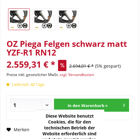
OZ Piega Felgen schwarz matt
YZF-R1 RN12
2.559,31 € *
2.694,01 € *
(5% gespart)
Preise inkl. gesetzlicher MwSt.
zzgl. Versandkosten
Lieferzeit: 40 Tage
In den Warenkorb »
Diese Website benutzt
Cookies, die für den
technischen Betrieb der
Fragen zum Artikel?
Merken
Website erforderlich sind