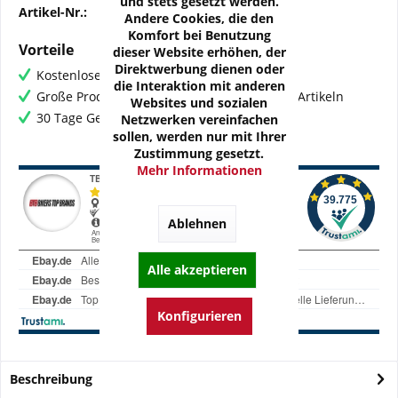
und stets gesetzt werden.
Artikel-Nr.:
OZ-YAM04-Z1M
Andere Cookies, die den
Komfort bei Benutzung
Vorteile
dieser Website erhöhen, der
Direktwerbung dienen oder
Kostenloser Versand ab € 60,- Bestellwert
die Interaktion mit anderen
Große Produktauswahl mit mehr als 80.000 Artikeln
Websites und sozialen
30 Tage Geld-Zurück-Garantie
Netzwerken vereinfachen
sollen, werden nur mit Ihrer
Zustimmung gesetzt.
Mehr Informationen
Ablehnen
Alle akzeptieren
Konfigurieren
Beschreibung