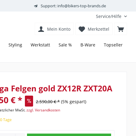
Support: info@bikers-top-brands.de
Service/Hilfe
Mein Konto
Merkzettel
Styling
Werkstatt
Sale %
B-Ware
Topseller
ga Felgen gold ZX12R ZXT20A
50 € *
2.590,00 € *
(5% gespart)
setzlicher MwSt.
zzgl. Versandkosten
40 Tage