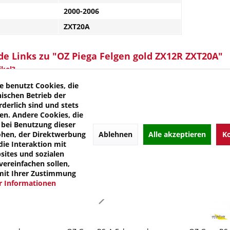
2000-2006
ZXT20A
e Links zu "OZ Piega Felgen gold ZX12R ZXT20A"
kel?
 von OZ
e benutzt Cookies, die
nischen Betrieb der
rderlich sind und stets
en. Andere Cookies, die
bei Benutzung dieser
Ablehnen
Alle akzeptieren
Ko
öhen, der Direktwerbung
die Interaktion mit
ites und sozialen
ereinfachen sollen,
mit Ihrer Zustimmung
 Informationen