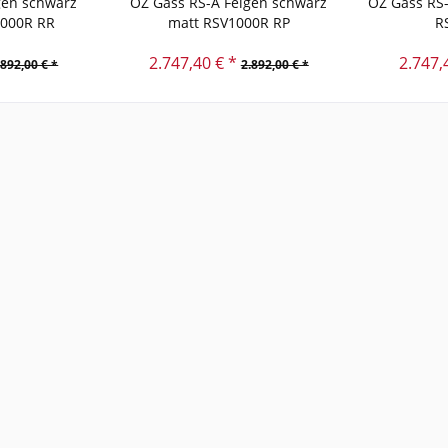
gen schwarz
OZ Gass RS-A Felgen schwarz
OZ Gass RS-
1000R RR
matt RSV1000R RP
R
2.747,40 € *
2.747,
.892,00 € *
2.892,00 € *