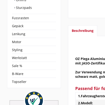
Sturzpads
Fussrasten
Gepäck
Beschreibung
Lenkung
Motor
Styling
Werkstatt
OZ Piega Aluminium
mit JASO-Zertifika
Sale %
Zur Verwendung mit
B-Ware
schwarz matt, gol
Topseller
Passend für f
1.Fahrzeugherste
2.Modell: