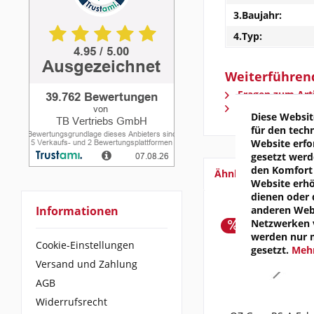
3.Baujahr:
4.Typ:
Weiterführend
Fragen zum Arti
Weitere Artikel
Diese Websit
für den tech
Website erfo
gesetzt werd
den Komfort 
Ähnliche Artikel
Website erh
dienen oder 
anderen Webs
Informationen
Netzwerken v
werden nur 
Cookie-Einstellungen
gesetzt.
Mehr
Versand und Zahlung
AGB
Widerrufsrecht