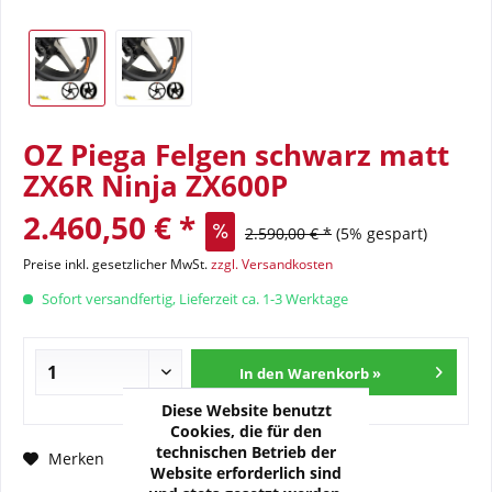
OZ Piega Felgen schwarz matt
ZX6R Ninja ZX600P
2.460,50 € *
2.590,00 € *
(5% gespart)
Preise inkl. gesetzlicher MwSt.
zzgl. Versandkosten
Sofort versandfertig, Lieferzeit ca. 1-3 Werktage
In den Warenkorb »
Diese Website benutzt
Cookies, die für den
technischen Betrieb der
Fragen zum Artikel?
Merken
Website erforderlich sind