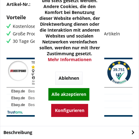
und stets gesetzt werden.
Artikel-Nr.:
OZ-KAW01-Z1M
Andere Cookies, die den
Komfort bei Benutzung
Vorteile
dieser Website erhöhen, der
Direktwerbung dienen oder
Kostenloser Versand ab € 60,- Bestellwert
die Interaktion mit anderen
Große Produktauswahl mit mehr als 80.000 Artikeln
Websites und sozialen
30 Tage Geld-Zurück-Garantie
Netzwerken vereinfachen
sollen, werden nur mit Ihrer
Zustimmung gesetzt.
Mehr Informationen
Ablehnen
Alle akzeptieren
Konfigurieren
Beschreibung