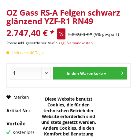
OZ Gass RS-A Felgen schwarz
glänzend YZF-R1 RN49
2.747,40 € *
2.892,00 € *
(5% gespart)
Preise inkl. gesetzlicher MwSt.
zzgl. Versandkosten
Lieferzeit: 40 Tage
In den Warenkorb »
Fragen zum Artikel?
Merken
Diese Website benutzt
Cookies, die für den
technischen Betrieb der
Artikel-Nr.:
OZ-H-YAM03-01N
Website erforderlich sind
und stets gesetzt werden.
Vorteile
Andere Cookies, die den
Kostenloser Versand ab € 60,- Bestellwert
Komfort bei Benutzung