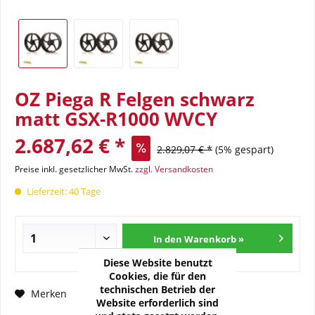
OZ Piega R Felgen schwarz
matt GSX-R1000 WVCY
2.687,62 € *
2.829,07 € *
(5% gespart)
Preise inkl. gesetzlicher MwSt.
zzgl. Versandkosten
Lieferzeit: 40 Tage
In den Warenkorb »
Diese Website benutzt
Cookies, die für den
technischen Betrieb der
Fragen zum Artikel?
Merken
Website erforderlich sind