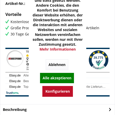
und stets gesetzt werden.
Artikel-Nr.:
OZ-R-SUZ04-Z1M
Andere Cookies, die den
Komfort bei Benutzung
Vorteile
dieser Website erhöhen, der
Direktwerbung dienen oder
Kostenloser Versand ab € 60,- Bestellwert
die Interaktion mit anderen
Große Produktauswahl mit mehr als 80.000 Artikeln
Websites und sozialen
30 Tage Geld-Zurück-Garantie
Netzwerken vereinfachen
sollen, werden nur mit Ihrer
Zustimmung gesetzt.
Mehr Informationen
Ablehnen
Alle akzeptieren
Konfigurieren
Beschreibung