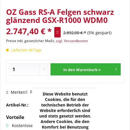
OZ Gass RS-A Felgen schwarz
glänzend GSX-R1000 WDM0
2.747,40 € *
2.892,00 € *
(5% gespart)
Preise inkl. gesetzlicher MwSt.
zzgl. Versandkosten
Lieferzeit: 40 Tage
In den Warenkorb »
Fragen zum Artikel?
Merken
Diese Website benutzt
Cookies, die für den
technischen Betrieb der
Artikel-Nr.:
OZ-H-SUZ07-01N
Website erforderlich sind
und stets gesetzt werden.
Vorteile
Andere Cookies, die den
Kostenloser Versand ab € 60,- Bestellwert
Komfort bei Benutzung