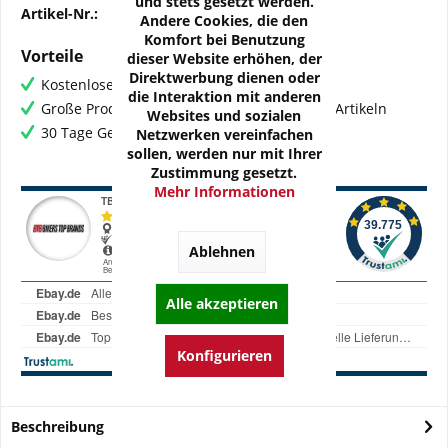
und stets gesetzt werden.
Artikel-Nr.:
OZ-H-MVA01-Z1M
Andere Cookies, die den
Komfort bei Benutzung
Vorteile
dieser Website erhöhen, der
Direktwerbung dienen oder
Kostenloser Versand ab € 60,- Bestellwert
die Interaktion mit anderen
Große Produktauswahl mit mehr als 80.000 Artikeln
Websites und sozialen
30 Tage Geld-Zurück-Garantie
Netzwerken vereinfachen
sollen, werden nur mit Ihrer
Zustimmung gesetzt.
Mehr Informationen
Ablehnen
Alle akzeptieren
Konfigurieren
Beschreibung