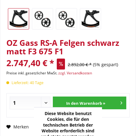
OZ Gass RS-A Felgen schwarz
matt F3 675 F1
2.747,40 € *
2.892,00 € *
(5% gespart)
Preise inkl. gesetzlicher MwSt.
zzgl. Versandkosten
Lieferzeit: 40 Tage
In den Warenkorb »
Diese Website benutzt
Cookies, die für den
technischen Betrieb der
Fragen zum Artikel?
Merken
Website erforderlich sind