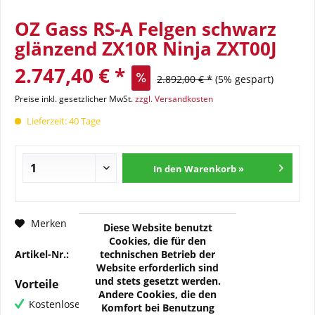
OZ Gass RS-A Felgen schwarz
glänzend ZX10R Ninja ZXT00J
2.747,40 € *
2.892,00 € *
(5% gespart)
Preise inkl. gesetzlicher MwSt.
zzgl. Versandkosten
Lieferzeit: 40 Tage
In den Warenkorb »
Fragen zum Artikel?
Merken
Diese Website benutzt
Cookies, die für den
technischen Betrieb der
Artikel-Nr.:
OZ-H-KAW04-01N
Website erforderlich sind
und stets gesetzt werden.
Vorteile
Andere Cookies, die den
Kostenloser Versand ab € 60,- Bestellwert
Komfort bei Benutzung