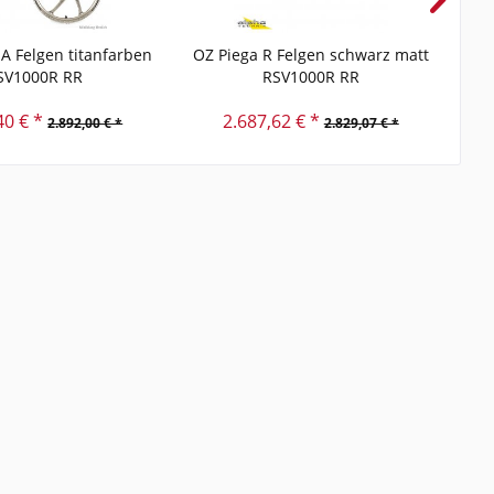
A Felgen titanfarben
OZ Piega R Felgen schwarz matt
O
SV1000R RR
RSV1000R RR
40 € *
2.687,62 € *
2.892,00 € *
2.829,07 € *