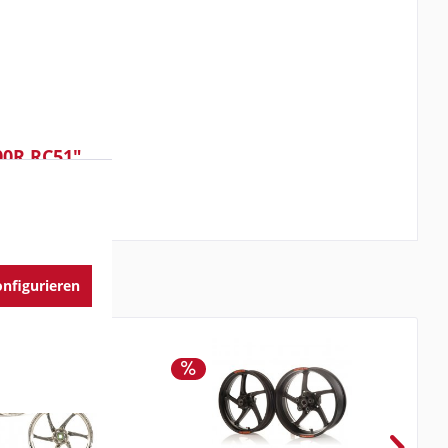
00R RC51"
nfigurieren