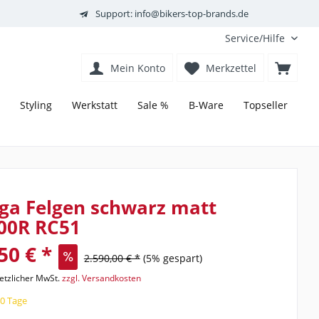
Support: info@bikers-top-brands.de
Service/Hilfe
Mein Konto
Merkzettel
Styling
Werkstatt
Sale %
B-Ware
Topseller
ga Felgen schwarz matt
00R RC51
50 € *
2.590,00 € *
(5% gespart)
setzlicher MwSt.
zzgl. Versandkosten
40 Tage