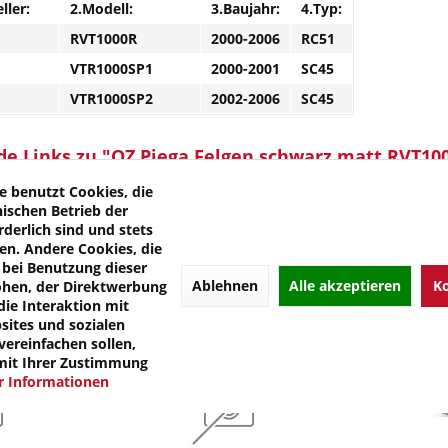
ller:
2.Modell:
3.Baujahr:
4.Typ:
RVT1000R
2000-2006
RC51
VTR1000SP1
2000-2001
SC45
VTR1000SP2
2002-2006
SC45
e Links zu "OZ Piega Felgen schwarz matt RVT10
kel?
e benutzt Cookies, die
 von OZ
nischen Betrieb der
rderlich sind und stets
en. Andere Cookies, die
bei Benutzung dieser
Ablehnen
Alle akzeptieren
Ko
öhen, der Direktwerbung
die Interaktion mit
ites und sozialen
ereinfachen sollen,
mit Ihrer Zustimmung
 Informationen