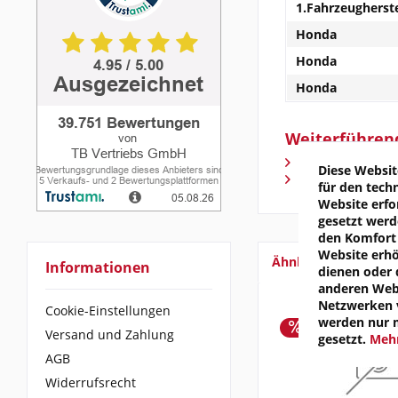
1.Fahrzeugherste
Honda
Honda
Honda
Weiterführend
Fragen zum Arti
Diese Websit
Weitere Artikel
für den tech
Website erfo
gesetzt werd
den Komfort 
Website erh
Ähnliche Artikel
Informationen
dienen oder 
anderen Webs
Netzwerken v
Cookie-Einstellungen
werden nur 
Versand und Zahlung
gesetzt.
Mehr
AGB
Widerrufsrecht