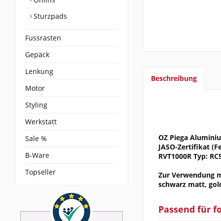
Sturzpads
Fussrasten
Gepäck
Lenkung
Beschreibung
Motor
Styling
Werkstatt
OZ Piega Aluminium
Sale %
JASO-Zertifikat (
B-Ware
RVT1000R Typ: RC5
Topseller
Zur Verwendung mit
schwarz matt, gol
Passend für f