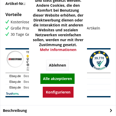
und stets gesetzt werden.
Artikel-Nr.:
OZ-HON05-01N
Andere Cookies, die den
Komfort bei Benutzung
Vorteile
dieser Website erhöhen, der
Direktwerbung dienen oder
Kostenloser Versand ab € 60,- Bestellwert
die Interaktion mit anderen
Große Produktauswahl mit mehr als 80.000 Artikeln
Websites und sozialen
30 Tage Geld-Zurück-Garantie
Netzwerken vereinfachen
sollen, werden nur mit Ihrer
Zustimmung gesetzt.
Mehr Informationen
Ablehnen
Alle akzeptieren
Konfigurieren
Beschreibung