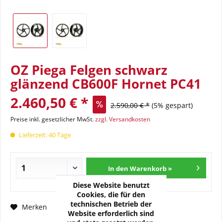
OZ Piega Felgen schwarz
glänzend CB600F Hornet PC41
2.460,50 € *
2.590,00 € *
(5% gespart)
Preise inkl. gesetzlicher MwSt.
zzgl. Versandkosten
Lieferzeit: 40 Tage
In den Warenkorb »
Diese Website benutzt
Cookies, die für den
technischen Betrieb der
Fragen zum Artikel?
Merken
Website erforderlich sind