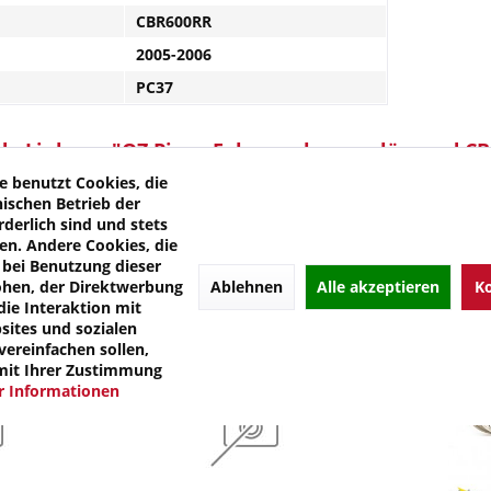
CBR600RR
2005-2006
PC37
e Links zu "OZ Piega Felgen schwarz glänzend C
kel?
e benutzt Cookies, die
 von OZ
nischen Betrieb der
rderlich sind und stets
en. Andere Cookies, die
bei Benutzung dieser
Ablehnen
Alle akzeptieren
Ko
öhen, der Direktwerbung
die Interaktion mit
ites und sozialen
ereinfachen sollen,
mit Ihrer Zustimmung
 Informationen