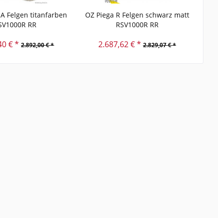
A Felgen titanfarben
OZ Piega R Felgen schwarz matt
O
SV1000R RR
RSV1000R RR
40 € *
2.687,62 € *
2.892,00 € *
2.829,07 € *