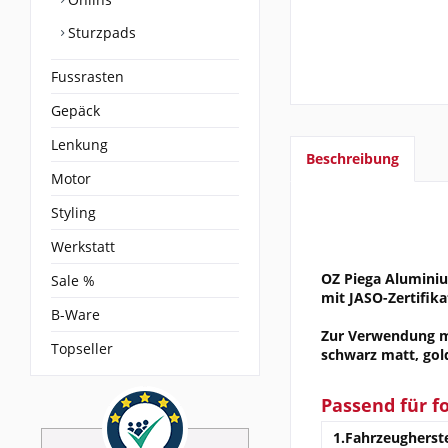
Sturzpads
Fussrasten
Gepäck
Lenkung
Beschreibung
Motor
Styling
Werkstatt
OZ Piega Aluminium
Sale %
mit JASO-Zertifik
B-Ware
Zur Verwendung mit
Topseller
schwarz matt, gol
Passend für f
1.Fahrzeugherste