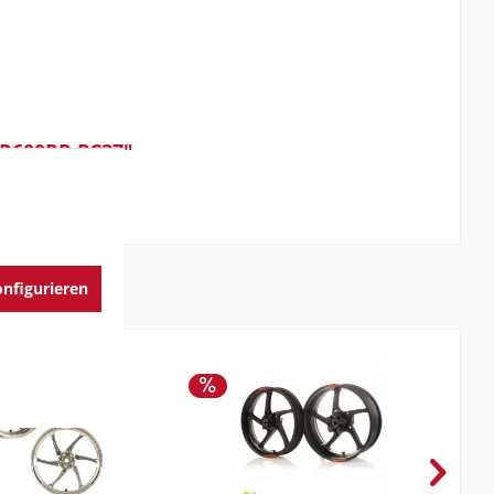
BR600RR PC37"
nfigurieren