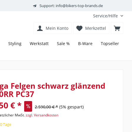
Support: info@bikers-top-brands.de
Service/Hilfe
Mein Konto
Merkzettel
Styling
Werkstatt
Sale %
B-Ware
Topseller
ga Felgen schwarz glänzend
0RR PC37
50 € *
2.590,00 € *
(5% gespart)
setzlicher MwSt.
zzgl. Versandkosten
40 Tage