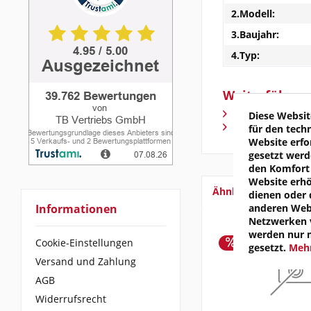
2.Modell:
3.Baujahr:
4.Typ:
Weiterführend
Fragen zum Arti
Diese Websit
Weitere Artikel
für den tech
Website erfo
gesetzt werd
den Komfort 
Website erh
Ähnliche Artikel
dienen oder 
anderen Webs
Informationen
Netzwerken v
werden nur 
Cookie-Einstellungen
gesetzt.
Mehr
Versand und Zahlung
AGB
Widerrufsrecht