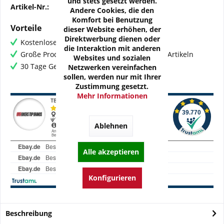
und stets gesetzt werden.
Artikel-Nr.:
OZ-DUC12-01N
Andere Cookies, die den
Komfort bei Benutzung
Vorteile
dieser Website erhöhen, der
Direktwerbung dienen oder
Kostenloser Versand ab € 60,- Bestellwert
die Interaktion mit anderen
Große Produktauswahl mit mehr als 80.000 Artikeln
Websites und sozialen
30 Tage Geld-Zurück-Garantie
Netzwerken vereinfachen
sollen, werden nur mit Ihrer
Zustimmung gesetzt.
Mehr Informationen
Ablehnen
Alle akzeptieren
Konfigurieren
Beschreibung