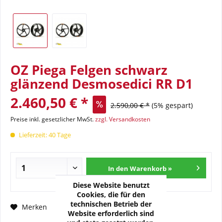
OZ Piega Felgen schwarz
glänzend Desmosedici RR D1
2.460,50 € *
2.590,00 € *
(5% gespart)
Preise inkl. gesetzlicher MwSt.
zzgl. Versandkosten
Lieferzeit: 40 Tage
In den Warenkorb »
Diese Website benutzt
Cookies, die für den
technischen Betrieb der
Fragen zum Artikel?
Merken
Website erforderlich sind