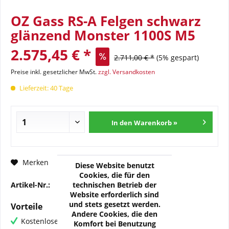
OZ Gass RS-A Felgen schwarz
glänzend Monster 1100S M5
2.575,45 € *
2.711,00 € *
(5% gespart)
Preise inkl. gesetzlicher MwSt.
zzgl. Versandkosten
Lieferzeit: 40 Tage
In den Warenkorb »
Fragen zum Artikel?
Merken
Diese Website benutzt
Cookies, die für den
technischen Betrieb der
Artikel-Nr.:
OZ-H-DUC01-01N
Website erforderlich sind
und stets gesetzt werden.
Vorteile
Andere Cookies, die den
Kostenloser Versand ab € 60,- Bestellwert
Komfort bei Benutzung