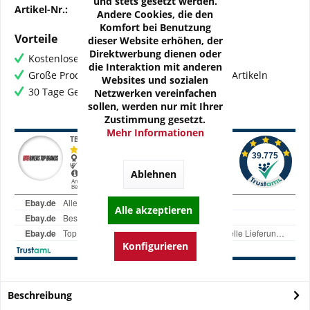
und stets gesetzt werden.
Artikel-Nr.:
OZ-R-DUC06-Z1M
Andere Cookies, die den
Komfort bei Benutzung
Vorteile
dieser Website erhöhen, der
Direktwerbung dienen oder
Kostenloser Versand ab € 60,- Bestellwert
die Interaktion mit anderen
Große Produktauswahl mit mehr als 80.000 Artikeln
Websites und sozialen
30 Tage Geld-Zurück-Garantie
Netzwerken vereinfachen
sollen, werden nur mit Ihrer
Zustimmung gesetzt.
Mehr Informationen
Ablehnen
Alle akzeptieren
Konfigurieren
Beschreibung