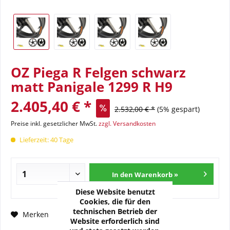
OZ Piega R Felgen schwarz
matt Panigale 1299 R H9
2.405,40 € *
2.532,00 € *
(5% gespart)
Preise inkl. gesetzlicher MwSt.
zzgl. Versandkosten
Lieferzeit: 40 Tage
In den Warenkorb »
Diese Website benutzt
Cookies, die für den
technischen Betrieb der
Fragen zum Artikel?
Merken
Website erforderlich sind