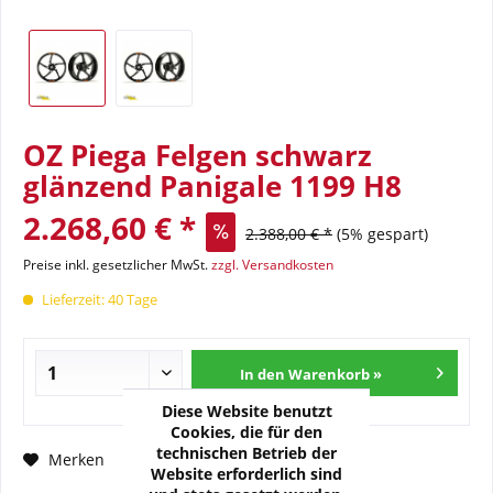
OZ Piega Felgen schwarz
glänzend Panigale 1199 H8
2.268,60 € *
2.388,00 € *
(5% gespart)
Preise inkl. gesetzlicher MwSt.
zzgl. Versandkosten
Lieferzeit: 40 Tage
In den Warenkorb »
Diese Website benutzt
Cookies, die für den
technischen Betrieb der
Fragen zum Artikel?
Merken
Website erforderlich sind