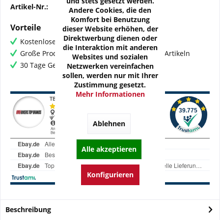
und stets gesetzt werden.
Artikel-Nr.:
OZ-DUC09-01N
Andere Cookies, die den
Komfort bei Benutzung
Vorteile
dieser Website erhöhen, der
Direktwerbung dienen oder
Kostenloser Versand ab € 60,- Bestellwert
die Interaktion mit anderen
Große Produktauswahl mit mehr als 80.000 Artikeln
Websites und sozialen
30 Tage Geld-Zurück-Garantie
Netzwerken vereinfachen
sollen, werden nur mit Ihrer
Zustimmung gesetzt.
Mehr Informationen
Ablehnen
Alle akzeptieren
Konfigurieren
Beschreibung