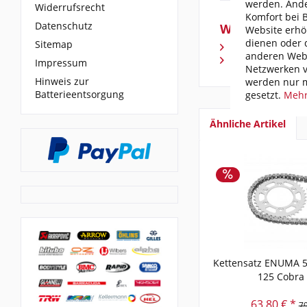
werden. Ande
Widerrufsrecht
Komfort bei 
Datenschutz
Weiterführen
Website erhö
dienen oder d
Sitemap
Fragen zum Arti
anderen Webs
Weitere Artikel
Impressum
Netzwerken v
Hinweis zur
werden nur m
Batterieentsorgung
gesetzt.
Mehr
Ähnliche Artikel
Kettensatz ENUMA 5
125 Cobra 
63,80 € *
79