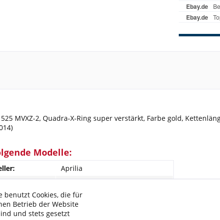
 525 MVXZ-2, Quadra-X-Ring super verstärkt, Farbe gold, Kettenlän
014)
olgende Modelle:
ller:
Aprilia
Caponord 1200
 benutzt Cookies, die für
2014-2014
hen Betrieb der Website
ZD4VK
sind und stets gesetzt