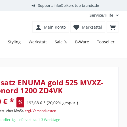
Support: info@bikers-top-brands.de
Service/Hilfe
Mein Konto
Merkzettel
Styling
Werkstatt
Sale %
B-Ware
Topseller
nsatz ENUMA gold 525 MVXZ-
onord 1200 ZD4VK
 € *
193,68 € *
(20,02% gespart)
setzlicher MwSt.
zzgl. Versandkosten
ndfertig, Lieferzeit ca. 1-3 Werktage