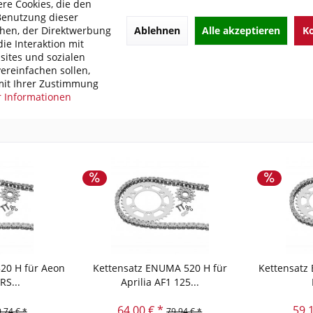
re Cookies, die den
Benutzung dieser
de Links zu "Kettensatz ENUMA gold 525 MVXZ-2 
Ablehnen
Alle akzeptieren
Ko
hen, der Direktwerbung
ie Interaktion mit
kel?
ites und sozialen
 von ENUMA
ereinfachen sollen,
it Ihrer Zustimmung
 Informationen
20 H für Aeon
Kettensatz ENUMA 520 H für
Kettensatz
RS...
Aprilia AF1 125...
64,00 € *
59,
,74 € *
79,94 € *