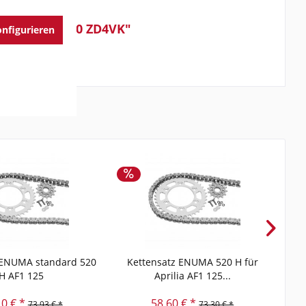
Caponord 1200 ZD4VK"
nfigurieren
 ENUMA standard 520
Kettensatz ENUMA 520 H für
K
H AF1 125
Aprilia AF1 125...
10 € *
58,60 € *
73,93 € *
73,30 € *