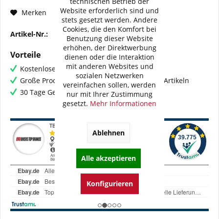
technischen Betrieb der
Website erforderlich sind und
Fragen zum Artikel?
Merken
stets gesetzt werden. Andere
Cookies, die den Komfort bei
Artikel-Nr.:
255-333
Benutzung dieser Website
erhöhen, der Direktwerbung
Vorteile
dienen oder die Interaktion
mit anderen Websites und
Kostenloser Versand ab € 60,- Bestellwert
sozialen Netzwerken
Große Produktauswahl mit mehr als 80.000 Artikeln
vereinfachen sollen, werden
30 Tage Geld-Zurück-Garantie
nur mit Ihrer Zustimmung
gesetzt.
Mehr Informationen
Ablehnen
Alle akzeptieren
Konfigurieren