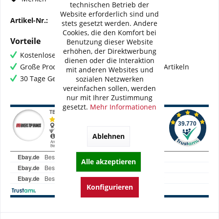
technischen Betrieb der
Website erforderlich sind und
Artikel-Nr.:
202-265
stets gesetzt werden. Andere
Cookies, die den Komfort bei
Vorteile
Benutzung dieser Website
erhöhen, der Direktwerbung
Kostenloser Versand ab € 60,- Bestellwert
dienen oder die Interaktion
Große Produktauswahl mit mehr als 80.000 Artikeln
mit anderen Websites und
30 Tage Geld-Zurück-Garantie
sozialen Netzwerken
vereinfachen sollen, werden
nur mit Ihrer Zustimmung
gesetzt.
Mehr Informationen
Ablehnen
Alle akzeptieren
Konfigurieren