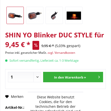
SHIN YO Blinker DUC STYLE für
9,45 € *
9,95 € *
(5,03% gespart)
Preise inkl. gesetzlicher MwSt.
zzgl. Versandkosten
Sofort versandfertig, Lieferzeit ca. 1-3 Werktage
In den Warenkorb »
Fragen zum Artikel?
Merken
Diese Website benutzt
Cookies, die für den
technischen Betrieb der
Artikel-Nr.:
202-209