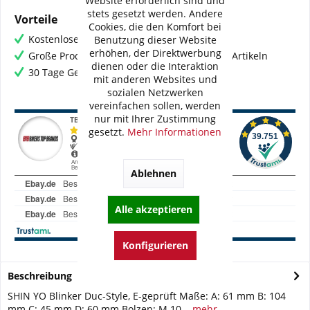
Website erforderlich sind und
stets gesetzt werden. Andere
Vorteile
Cookies, die den Komfort bei
Kostenloser Versand ab € 60,- Bestellwert
Benutzung dieser Website
erhöhen, der Direktwerbung
Große Produktauswahl mit mehr als 80.000 Artikeln
dienen oder die Interaktion
30 Tage Geld-Zurück-Garantie
mit anderen Websites und
sozialen Netzwerken
vereinfachen sollen, werden
nur mit Ihrer Zustimmung
gesetzt.
Mehr Informationen
Ablehnen
Alle akzeptieren
Konfigurieren
Beschreibung
SHIN YO Blinker Duc-Style, E-geprüft Maße: A: 61 mm B: 104
mm C: 45 mm D: 60 mm Bolzen: M 10...
mehr