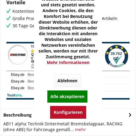
Vorteile
und stets gesetzt werden.
Andere Cookies, die den
Kostenloser Versand ab € 60,- Bestellwert
Komfort bei Benutzung
Große Produktauswahl mit mehr als 80.000 Artikeln
dieser Website erhöhen, der
30 Tage Geld-Zurück-Garantie
Direktwerbung dienen oder
die Interaktion mit anderen
Websites und sozialen
Netzwerken vereinfachen
sollen, werden nur mit Ihrer
Zustimmung gesetzt.
Mehr Informationen
Ablehnen
Alle akzeptieren
Konfigurieren
Beschreibung
AB11 alpha Technik Sintermetall Bremsbelagpaar, RACING
(ohne ABE) für Fahrzeuge gemäß...
mehr