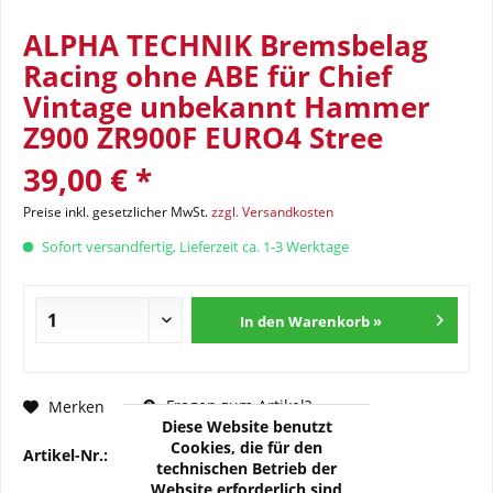
ALPHA TECHNIK Bremsbelag
Racing ohne ABE für Chief
Vintage unbekannt Hammer
Z900 ZR900F EURO4 Stree
39,00 € *
Preise inkl. gesetzlicher MwSt.
zzgl. Versandkosten
Sofort versandfertig, Lieferzeit ca. 1-3 Werktage
In den Warenkorb »
Fragen zum Artikel?
Merken
Diese Website benutzt
Cookies, die für den
Artikel-Nr.:
AB-1083-11
technischen Betrieb der
Website erforderlich sind