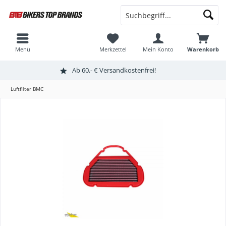
Menü
Merkzettel
Mein Konto
Warenkorb
Ab 60,- € Versandkostenfrei!
Luftfilter BMC