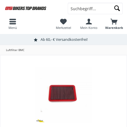
Menü
Merkzettel
Mein Konto
Warenkorb
Ab 60,- € Versandkostenfrei!
Luftfilter BMC