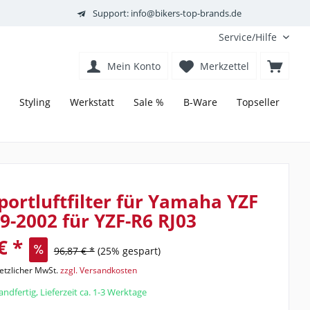
Support: info@bikers-top-brands.de
Service/Hilfe
Mein Konto
Merkzettel
Styling
Werkstatt
Sale %
B-Ware
Topseller
ortluftfilter für Yamaha YZF
9-2002 für YZF-R6 RJ03
€ *
96,87 € *
(25% gespart)
setzlicher MwSt.
zzgl. Versandkosten
ndfertig, Lieferzeit ca. 1-3 Werktage