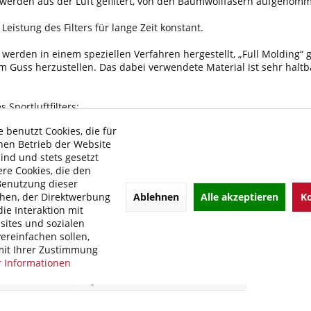
werden aus der Luft gefiltert, von den Baumwollfasern aufgenomm
Leistung des Filters für lange Zeit konstant.
r werden in einem speziellen Verfahren hergestellt, „Full Molding“
nem Guss herzustellen. Das dabei verwendete Material ist sehr haltb
Sportluftfilters:
r Motorleistung
 benutzt Cookies, die für
echverhalten
hen Betrieb der Website
ensdauer
sind und stets gesetzt
ffverbrauch
re Cookies, die den
Benutzung dieser
olgende Modelle:
Ablehnen
Alle akzeptieren
Ko
hen, der Direktwerbung
ie Interaktion mit
ller:
Yamaha
ites und sozialen
ereinfachen sollen,
YZF-R6
it Ihrer Zustimmung
1999-2002
 Informationen
RJ03