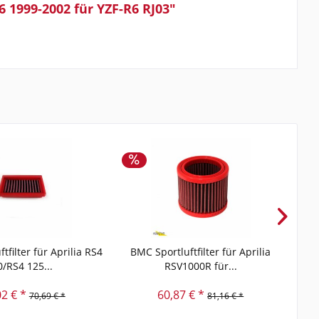
 1999-2002 für YZF-R6 RJ03"
tfilter für Aprilia RS4
BMC Sportluftfilter für Aprilia
BM
0/RS4 125...
RSV1000R für...
02 € *
60,87 € *
70,69 € *
81,16 € *