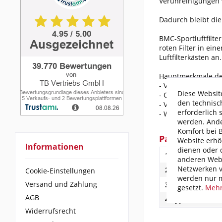
Verunreinigungen 
Dadurch bleibt die 
BMC-Sportluftfilte
roten Filter in ei
Luftfilterkästen an.
Hauptmerkmale des 
- Verbesserung de
Diese Website
- Optimales Anspr
den technisc
- Verlängerte Leb
erforderlich 
- Weniger Kraftsto
werden. Ande
Komfort bei 
Passend für f
Website erhö
Informationen
dienen oder d
1.Fahrzeugherste
anderen Webs
Netzwerken v
2.Modell:
Cookie-Einstellungen
werden nur m
Versand und Zahlung
3.Baujahr:
gesetzt.
Mehr
AGB
4.Typ:
Widerrufsrecht