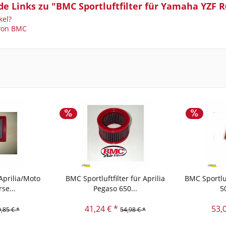
e Links zu "BMC Sportluftfilter für Yamaha YZF R6
kel?
 von BMC
 Aprilia/Moto
BMC Sportluftfilter für Aprilia
BMC Sportluf
se...
Pegaso 650...
5
41,24 € *
53,
,85 € *
54,98 € *