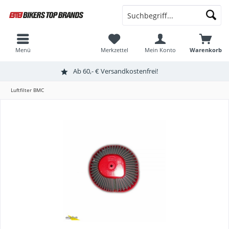
Menü
Merkzettel
Mein Konto
Warenkorb
Ab 60,- € Versandkostenfrei!
Luftfilter BMC