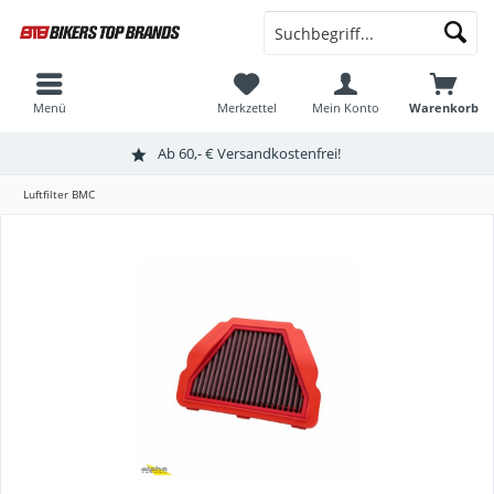
Menü
Merkzettel
Mein Konto
Warenkorb
Ab 60,- € Versandkostenfrei!
Luftfilter BMC