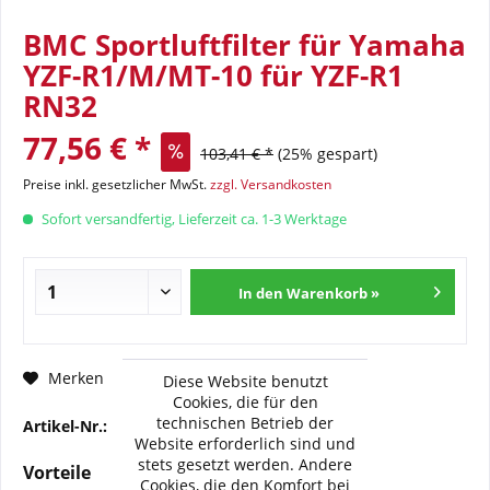
BMC Sportluftfilter für Yamaha
YZF-R1/M/MT-10 für YZF-R1
RN32
77,56 € *
103,41 € *
(25% gespart)
Preise inkl. gesetzlicher MwSt.
zzgl. Versandkosten
Sofort versandfertig, Lieferzeit ca. 1-3 Werktage
In den Warenkorb »
Fragen zum Artikel?
Merken
Diese Website benutzt
Cookies, die für den
technischen Betrieb der
Artikel-Nr.:
BMC-FM-856-04
Website erforderlich sind und
stets gesetzt werden. Andere
Vorteile
Cookies, die den Komfort bei