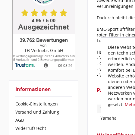
Gewebe wird durch 
Verunreinigungen 
Dadurch bleibt die 
BMC-Sportluftfilte
roten Filter in ei
Luftfilterkästen an.
Diese Website
Hauptmerkmale des 
den technisc
- Verbesserung de
erforderlich 
- Optimales Anspr
werden. Ande
- Verlängerte Leb
Komfort bei 
- Weniger Kraftsto
Website erhö
dienen oder d
anderen Webs
Informationen
Passend für f
Netzwerken v
werden nur m
1.Fahrzeugherste
Cookie-Einstellungen
gesetzt.
Mehr
Yamaha
Versand und Zahlung
Yamaha
AGB
Widerrufsrecht