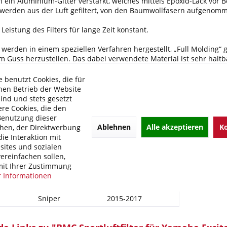
ein Aluminium-Gitter verstärkt, welches mittels Epoxid-Lack vor 
werden aus der Luft gefiltert, von den Baumwollfasern aufgenomm
Leistung des Filters für lange Zeit konstant.
r werden in einem speziellen Verfahren hergestellt, „Full Molding“
nem Guss herzustellen. Das dabei verwendete Material ist sehr haltb
 benutzt Cookies, die für
Sportluftfilters:
hen Betrieb der Website
r Motorleistung
sind und stets gesetzt
echverhalten
re Cookies, die den
ensdauer
Benutzung dieser
ffverbrauch
Ablehnen
Alle akzeptieren
Ko
hen, der Direktwerbung
ie Interaktion mit
ites und sozialen
olgende Modelle:
ereinfachen sollen,
it Ihrer Zustimmung
ller:
2.Modell:
3.Baujahr:
4.Typ:
 Informationen
Exciter 150
2015-2017
Sniper
2015-2017