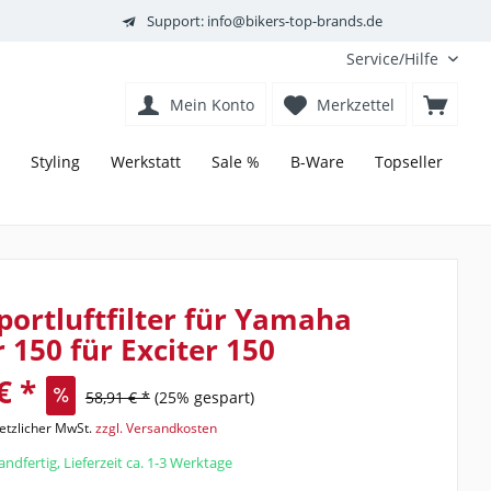
Support: info@bikers-top-brands.de
Service/Hilfe
Mein Konto
Merkzettel
Styling
Werkstatt
Sale %
B-Ware
Topseller
ortluftfilter für Yamaha
r 150 für Exciter 150
€ *
58,91 € *
(25% gespart)
setzlicher MwSt.
zzgl. Versandkosten
ndfertig, Lieferzeit ca. 1-3 Werktage