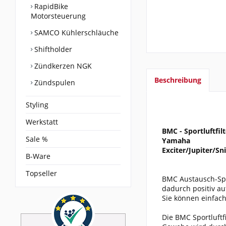
RapidBike
Motorsteuerung
SAMCO Kühlerschläuche
Shiftholder
Zündkerzen NGK
Beschreibung
Zündspulen
Styling
Werkstatt
BMC - Sportluftfilt
Sale %
Yamaha
Exciter/Jupiter/Sn
B-Ware
Topseller
BMC Austausch-Spor
dadurch positiv a
Sie können einfach
Die BMC Sportluftf