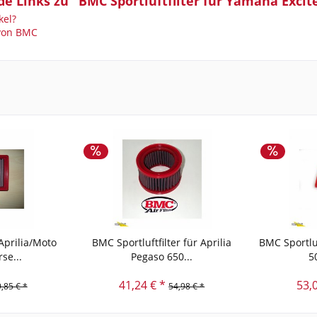
e Links zu "BMC Sportluftfilter für Yamaha Exciter
kel?
 von BMC
 Aprilia/Moto
BMC Sportluftfilter für Aprilia
BMC Sportluf
se...
Pegaso 650...
5
41,24 € *
53,
,85 € *
54,98 € *