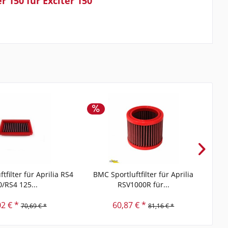
 150 für Exciter 150"
tfilter für Aprilia RS4
BMC Sportluftfilter für Aprilia
BM
0/RS4 125...
RSV1000R für...
02 € *
60,87 € *
70,69 € *
81,16 € *