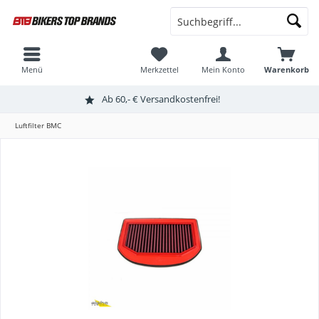
Menü
Merkzettel
Mein Konto
Warenkorb
Ab 60,- € Versandkostenfrei!
Luftfilter BMC