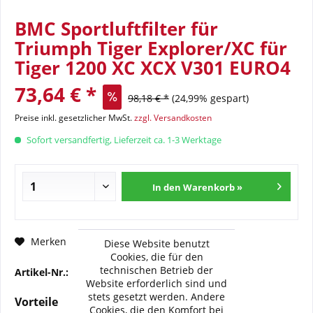
BMC Sportluftfilter für
Triumph Tiger Explorer/XC für
Tiger 1200 XC XCX V301 EURO4
73,64 € *
98,18 € *
(24,99% gespart)
Preise inkl. gesetzlicher MwSt.
zzgl. Versandkosten
Sofort versandfertig, Lieferzeit ca. 1-3 Werktage
In den Warenkorb »
Fragen zum Artikel?
Merken
Diese Website benutzt
Cookies, die für den
technischen Betrieb der
Artikel-Nr.:
BMC-FM-735-04
Website erforderlich sind und
stets gesetzt werden. Andere
Vorteile
Cookies, die den Komfort bei