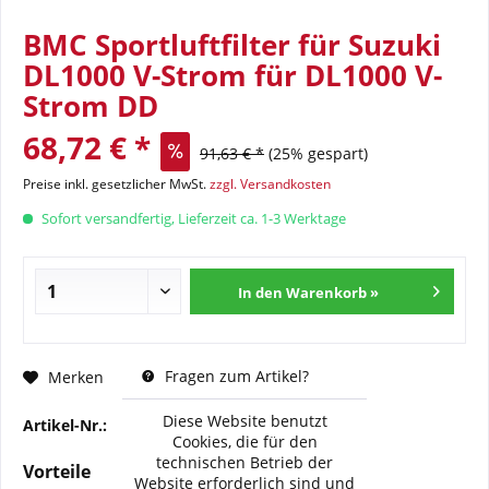
BMC Sportluftfilter für Suzuki
DL1000 V-Strom für DL1000 V-
Strom DD
68,72 € *
91,63 € *
(25% gespart)
Preise inkl. gesetzlicher MwSt.
zzgl. Versandkosten
Sofort versandfertig, Lieferzeit ca. 1-3 Werktage
In den Warenkorb »
Fragen zum Artikel?
Merken
Diese Website benutzt
Artikel-Nr.:
BMC-FM-834-04
Cookies, die für den
technischen Betrieb der
Vorteile
Website erforderlich sind und