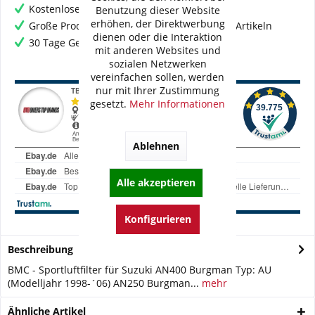
Kostenloser Versand ab € 60,- Bestellwert
Benutzung dieser Website
erhöhen, der Direktwerbung
Große Produktauswahl mit mehr als 80.000 Artikeln
dienen oder die Interaktion
30 Tage Geld-Zurück-Garantie
mit anderen Websites und
sozialen Netzwerken
vereinfachen sollen, werden
nur mit Ihrer Zustimmung
gesetzt.
Mehr Informationen
Ablehnen
Alle akzeptieren
Konfigurieren
Beschreibung
BMC - Sportluftfilter für Suzuki AN400 Burgman Typ: AU
(Modelljahr 1998-´06) AN250 Burgman...
mehr
Ähnliche Artikel