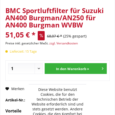
BMC Sportluftfilter für Suzuki
AN400 Burgman/AN250 für
AN400 Burgman WVBW
51,05 € *
68,07 € *
(25% gespart)
Preise inkl. gesetzlicher MwSt.
zzgl. Versandkosten
Lieferzeit: 15 Tage
In den Warenkorb »
Fragen zum Artikel?
Merken
Diese Website benutzt
Cookies, die für den
technischen Betrieb der
Artikel-Nr.:
BMC-FM-255-19
Website erforderlich sind und
stets gesetzt werden. Andere
Vorteile
Cookies, die den Komfort bei