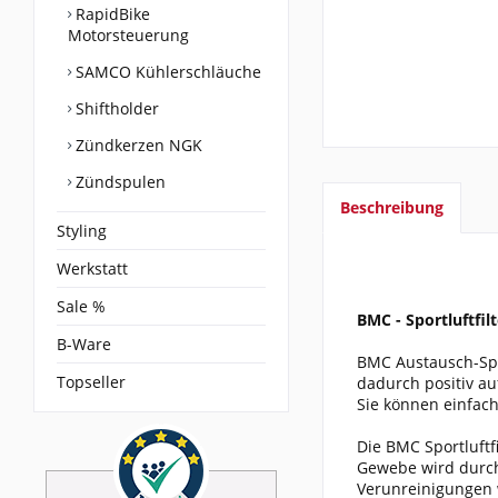
RapidBike
Motorsteuerung
SAMCO Kühlerschläuche
Shiftholder
Zündkerzen NGK
Zündspulen
Beschreibung
Styling
Werkstatt
Sale %
BMC - Sportluftfil
B-Ware
BMC Austausch-Spor
Topseller
dadurch positiv a
Sie können einfach
Die BMC Sportluftf
Gewebe wird durch 
Verunreinigungen 