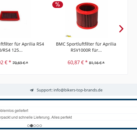
tfilter für Aprilia RS4
BMC Sportluftfilter für Aprilia
BM
0/RS4 125...
RSV1000R für...
02 € *
60,87 € *
70,69 € *
81,16 € *
Support: info@bikers-top-brands.de