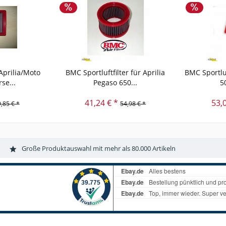
 Aprilia/Moto
BMC Sportluftfilter für Aprilia
BMC Sportluf
se...
Pegaso 650...
5
41,24 € *
53,
,85 € *
54,98 € *
Große Produktauswahl mit mehr als 80.000 Artikeln