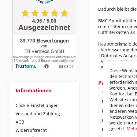
Dadurch bleibt die 
BMC-Sportluftfilte
roten Filter in ei
Luftfilterkästen an.
Hauptmerkmale des 
- Verbesserung de
- Optimales Anspr
- Verlängerte Leb
- Weniger Kraftsto
Diese Website
den technisc
Passend für f
erforderlich 
werden. Ande
Informationen
1.Fahrzeugherste
Komfort bei 
Website erhö
Polaris
dienen oder d
Cookie-Einstellungen
Polaris
anderen Webs
Versand und Zahlung
Netzwerken v
Polaris
AGB
werden nur m
gesetzt.
Mehr
Polaris
Widerrufsrecht