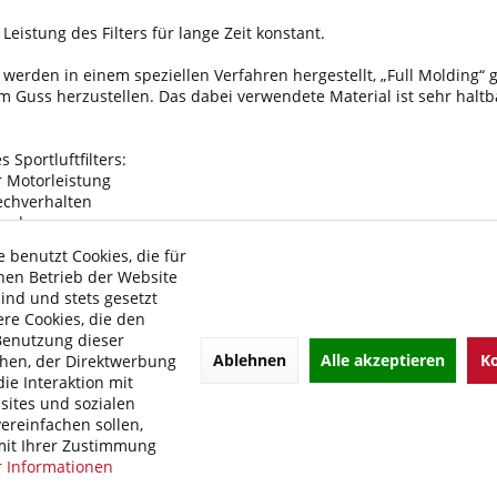
Leistung des Filters für lange Zeit konstant.
r werden in einem speziellen Verfahren hergestellt, „Full Molding“
nem Guss herzustellen. Das dabei verwendete Material ist sehr haltb
Sportluftfilters:
r Motorleistung
echverhalten
ensdauer
ffverbrauch
 benutzt Cookies, die für
hen Betrieb der Website
olgende Modelle:
sind und stets gesetzt
re Cookies, die den
ller:
2.Modell:
3.Baujahr:
4.Typ:
Benutzung dieser
Ablehnen
Alle akzeptieren
Ko
hen, der Direktwerbung
Big Boss 500 6X6
1998-1999
ie Interaktion mit
Magnum 425 2x4
1996-1998
ites und sozialen
ereinfachen sollen,
Magnum 425 4x4
1995-1998
it Ihrer Zustimmung
 Informationen
Magnum 425 6x6
1996-1997