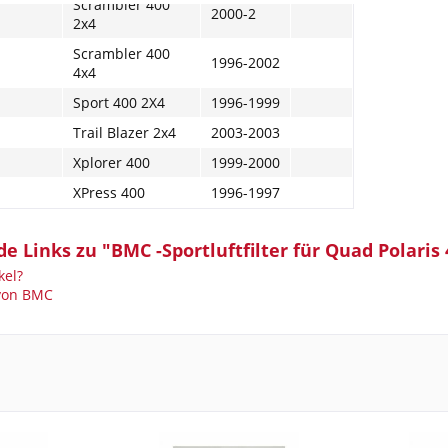
Scrambler 400
2000-2
2x4
Scrambler 400
1996-2002
4x4
Sport 400 2X4
1996-1999
Trail Blazer 2x4
2003-2003
Xplorer 400
1999-2000
XPress 400
1996-1997
e Links zu "BMC -Sportluftfilter für Quad Polaris
kel?
 von BMC