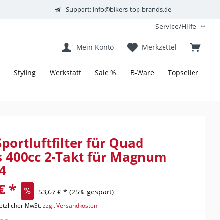
Support: info@bikers-top-brands.de
Service/Hilfe
Mein Konto
Merkzettel
Styling
Werkstatt
Sale %
B-Ware
Topseller
portluftfilter für Quad
s 400cc 2-Takt für Magnum
4
€ *
53,67 € *
(25% gespart)
setzlicher MwSt.
zzgl. Versandkosten