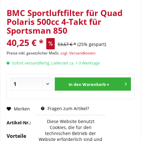
BMC Sportluftfilter für Quad
Polaris 500cc 4-Takt für
Sportsman 850
40,25 € *
53,67 € *
(25% gespart)
Preise inkl. gesetzlicher MwSt.
zzgl. Versandkosten
Sofort versandfertig, Lieferzeit ca. 1-3 Werktage
In den Warenkorb »
Fragen zum Artikel?
Merken
Diese Website benutzt
Artikel-Nr.:
BMC-FM-321-21
Cookies, die für den
technischen Betrieb der
Vorteile
Website erforderlich sind und