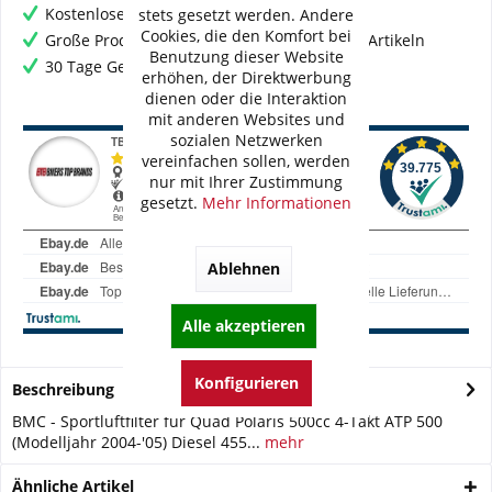
Kostenloser Versand ab € 60,- Bestellwert
stets gesetzt werden. Andere
Cookies, die den Komfort bei
Große Produktauswahl mit mehr als 80.000 Artikeln
Benutzung dieser Website
30 Tage Geld-Zurück-Garantie
erhöhen, der Direktwerbung
dienen oder die Interaktion
mit anderen Websites und
sozialen Netzwerken
vereinfachen sollen, werden
nur mit Ihrer Zustimmung
gesetzt.
Mehr Informationen
Ablehnen
Alle akzeptieren
Konfigurieren
Beschreibung
BMC - Sportluftfilter für Quad Polaris 500cc 4-Takt ATP 500
(Modelljahr 2004-'05) Diesel 455...
mehr
Ähnliche Artikel