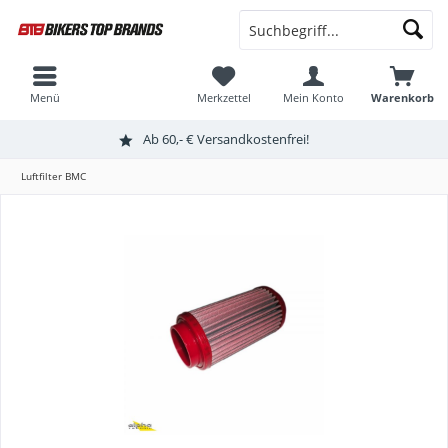
Menü
Merkzettel
Mein Konto
Warenkorb
Ab 60,- € Versandkostenfrei!
Luftfilter BMC