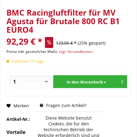
BMC Racingluftfilter für MV
Agusta für Brutale 800 RC B1
EURO4
92,29 € *
123,05 € *
(25% gespart)
Preise inkl. gesetzlicher MwSt.
zzgl. Versandkosten
Lieferzeit: 15 Tage
In den Warenkorb »
Fragen zum Artikel?
Merken
Diese Website benutzt
Artikel-Nr.:
BMC-FM-712-04R
Cookies, die für den
technischen Betrieb der
Vorteile
Website erforderlich sind und