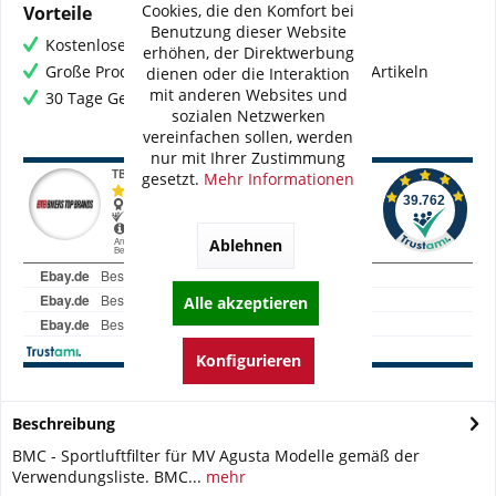
Cookies, die den Komfort bei
Vorteile
Benutzung dieser Website
Kostenloser Versand ab € 60,- Bestellwert
erhöhen, der Direktwerbung
Große Produktauswahl mit mehr als 80.000 Artikeln
dienen oder die Interaktion
mit anderen Websites und
30 Tage Geld-Zurück-Garantie
sozialen Netzwerken
vereinfachen sollen, werden
nur mit Ihrer Zustimmung
gesetzt.
Mehr Informationen
Ablehnen
Alle akzeptieren
Konfigurieren
Beschreibung
BMC - Sportluftfilter für MV Agusta Modelle gemäß der
Verwendungsliste. BMC...
mehr