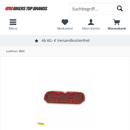
Menü
Merkzettel
Mein Konto
Warenkorb
Ab 60,- € Versandkostenfrei!
Luftfilter BMC