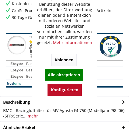
Kostenloser Versand ab € 60,- Bestellwert
Benutzung dieser Website
erhöhen, der Direktwerbung
Große Produktauswahl mit mehr als 80.000 Artikeln
dienen oder die Interaktion
30 Tage Geld-Zurück-Garantie
mit anderen Websites und
sozialen Netzwerken
vereinfachen sollen, werden
nur mit Ihrer Zustimmung
gesetzt.
Mehr Informationen
Ablehnen
Alle akzeptieren
Konfigurieren
Beschreibung
BMC - Racingluftfilter für MV Agusta F4 750 (Modelljahr '98-'06)
-SPR/Serie...
mehr
Ähnliche Artikel