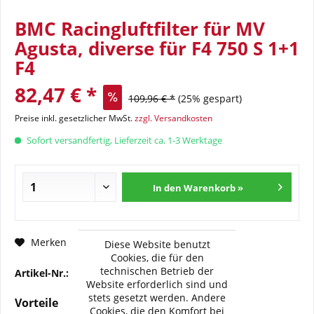
BMC Racingluftfilter für MV
Agusta, diverse für F4 750 S 1+1
F4
82,47 € *
109,96 € *
(25% gespart)
Preise inkl. gesetzlicher MwSt.
zzgl. Versandkosten
Sofort versandfertig, Lieferzeit ca. 1-3 Werktage
In den Warenkorb »
Fragen zum Artikel?
Merken
Diese Website benutzt
Cookies, die für den
technischen Betrieb der
Artikel-Nr.:
BMC-FM-394-19R
Website erforderlich sind und
stets gesetzt werden. Andere
Vorteile
Cookies, die den Komfort bei